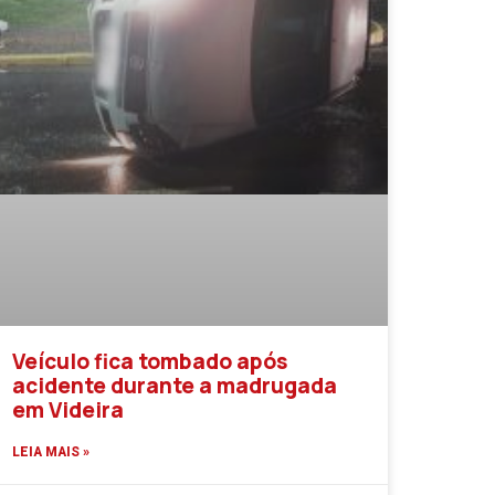
Veículo fica tombado após
acidente durante a madrugada
em Videira
LEIA MAIS »