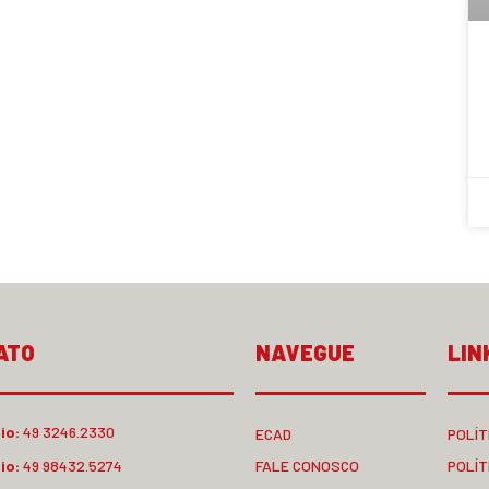
ATO
NAVEGUE
LIN
io:
49 3246.2330
ECAD
POLÍT
io:
49 98432.5274
FALE CONOSCO
POLÍT