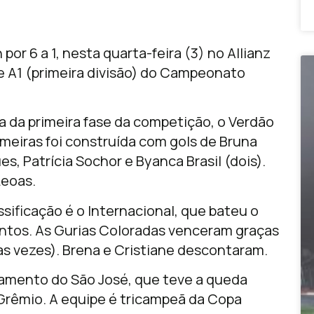
or 6 a 1, nesta quarta-feira (3) no Allianz
e A1 (primeira divisão) do Campeonato
da da primeira fase da competição, o Verdão
lmeiras foi construída com gols de Bruna
es, Patrícia Sochor e Byanca Brasil (dois).
Leoas.
ificação é o Internacional, que bateu o
ontos. As Gurias Coloradas venceram graças
uas vezes). Brena e Cristiane descontaram.
ixamento do São José, que teve a queda
 Grêmio. A equipe é tricampeã da Copa