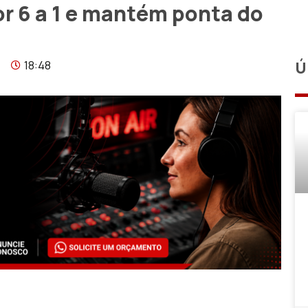
or 6 a 1 e mantém ponta do
18:48
Ú