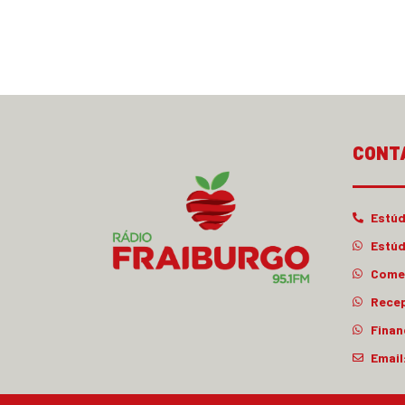
CONT
Estúd
Estúd
Comer
Rece
Finan
Email