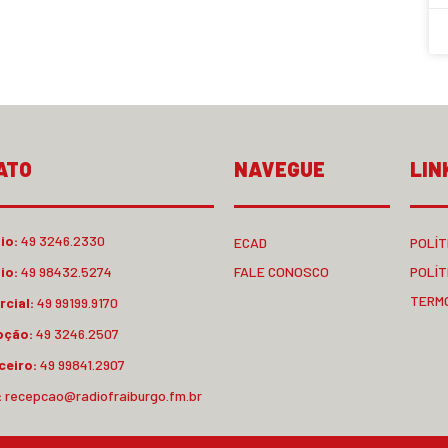
ATO
NAVEGUE
LIN
io:
49 3246.2330
ECAD
POLÍT
io:
49 98432.5274
FALE CONOSCO
POLÍT
TERM
cial:
49 99199.9170
pção:
49 3246.2507
ceiro:
49 99841.2907
:
recepcao@radiofraiburgo.fm.br