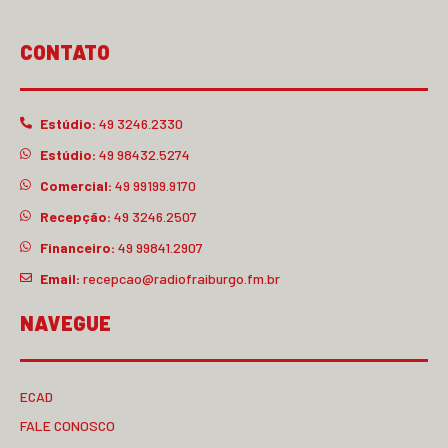
CONTATO
Estúdio:
49 3246.2330
Estúdio:
49 98432.5274
Comercial:
49 99199.9170
Recepção:
49 3246.2507
Financeiro:
49 99841.2907
Email:
recepcao@radiofraiburgo.fm.br
NAVEGUE
ECAD
FALE CONOSCO