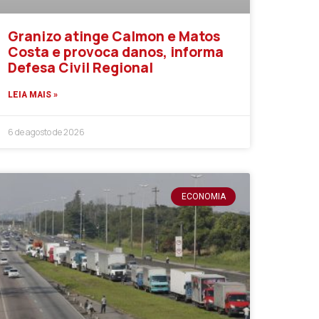
Granizo atinge Calmon e Matos
Costa e provoca danos, informa
Defesa Civil Regional
LEIA MAIS »
6 de agosto de 2026
ECONOMIA