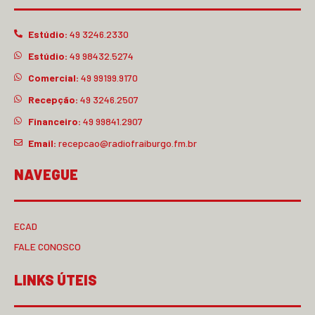
Estúdio:
49 3246.2330
Estúdio:
49 98432.5274
Comercial:
49 99199.9170
Recepção:
49 3246.2507
Financeiro:
49 99841.2907
Email:
recepcao@radiofraiburgo.fm.br
NAVEGUE
ECAD
FALE CONOSCO
LINKS ÚTEIS