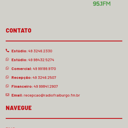
CONTATO
Estúdio:
49 3246.2330
Estúdio:
49 98432.5274
Comercial:
49 99199.9170
Recepção:
49 3246.2507
Financeiro:
49 99841.2907
Email:
recepcao@radiofraiburgo.fm.br
NAVEGUE