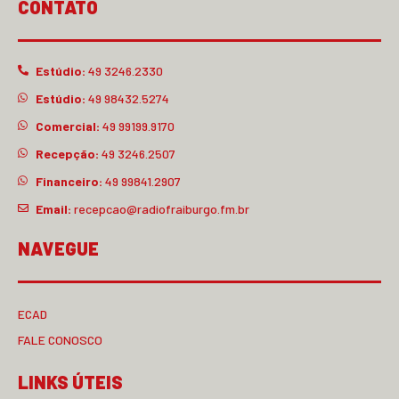
CONTATO
Estúdio:
49 3246.2330
Estúdio:
49 98432.5274
Comercial:
49 99199.9170
Recepção:
49 3246.2507
Financeiro:
49 99841.2907
Email:
recepcao@radiofraiburgo.fm.br
NAVEGUE
ECAD
FALE CONOSCO
LINKS ÚTEIS