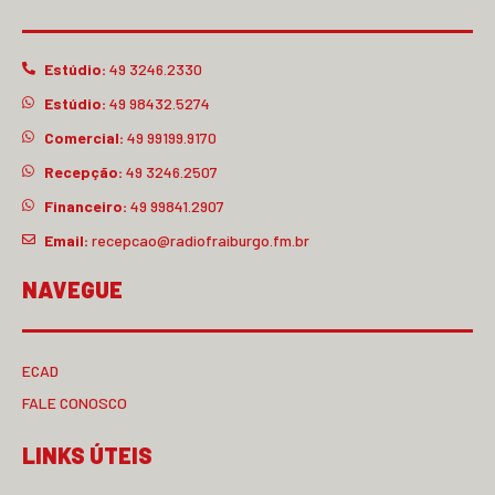
Estúdio:
49 3246.2330
Estúdio:
49 98432.5274
Comercial:
49 99199.9170
Recepção:
49 3246.2507
Financeiro:
49 99841.2907
Email:
recepcao@radiofraiburgo.fm.br
NAVEGUE
ECAD
FALE CONOSCO
LINKS ÚTEIS