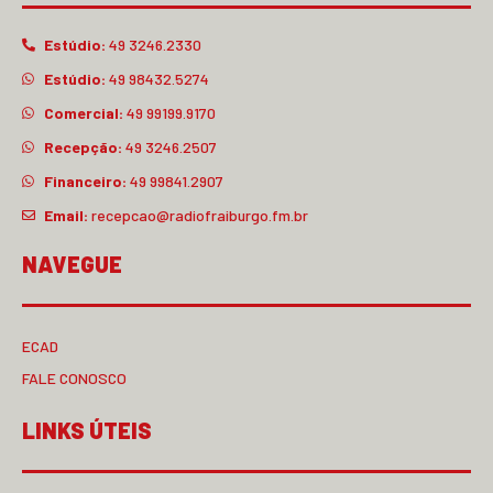
Estúdio:
49 3246.2330
Estúdio:
49 98432.5274
Comercial:
49 99199.9170
Recepção:
49 3246.2507
Financeiro:
49 99841.2907
Email:
recepcao@radiofraiburgo.fm.br
NAVEGUE
ECAD
FALE CONOSCO
LINKS ÚTEIS