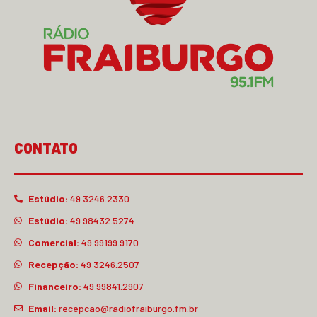
CONTATO
Estúdio:
49 3246.2330
Estúdio:
49 98432.5274
Comercial:
49 99199.9170
Recepção:
49 3246.2507
Financeiro:
49 99841.2907
Email:
recepcao@radiofraiburgo.fm.br