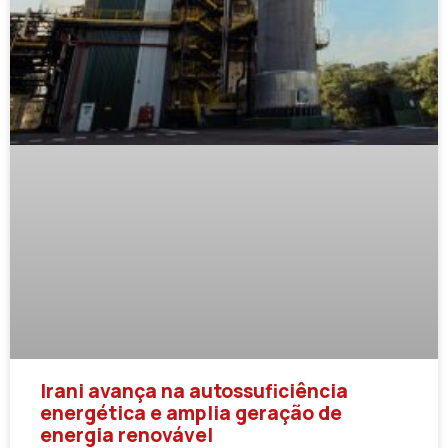
Irani avança na autossuficiência
energética e amplia geração de
energia renovável