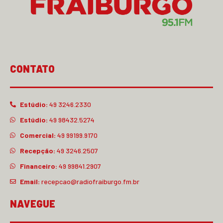
CONTATO
Estúdio:
49 3246.2330
Estúdio:
49 98432.5274
Comercial:
49 99199.9170
Recepção:
49 3246.2507
Financeiro:
49 99841.2907
Email:
recepcao@radiofraiburgo.fm.br
NAVEGUE