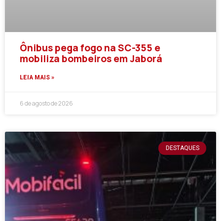
Ônibus pega fogo na SC-355 e
mobiliza bombeiros em Jaborá
LEIA MAIS »
6 de agosto de 2026
DESTAQUES