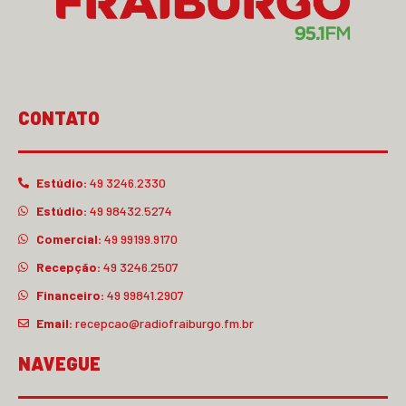
CONTATO
Estúdio:
49 3246.2330
Estúdio:
49 98432.5274
Comercial:
49 99199.9170
Recepção:
49 3246.2507
Financeiro:
49 99841.2907
Email:
recepcao@radiofraiburgo.fm.br
NAVEGUE