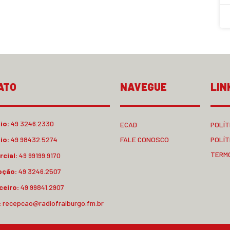
ATO
NAVEGUE
LIN
io:
49 3246.2330
ECAD
POLÍT
io:
49 98432.5274
FALE CONOSCO
POLÍT
TERM
cial:
49 99199.9170
pção:
49 3246.2507
ceiro:
49 99841.2907
:
recepcao@radiofraiburgo.fm.br