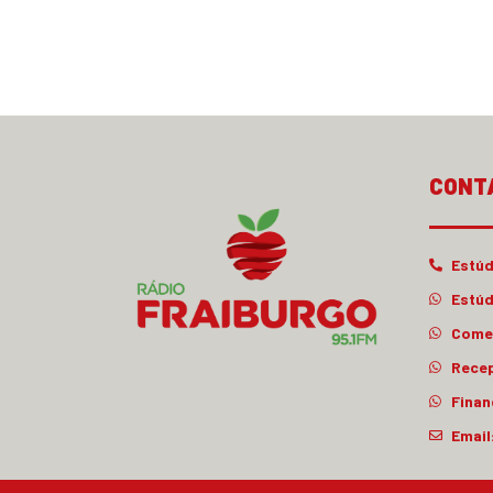
CONT
Estúd
Estúd
Comer
Rece
Finan
Email