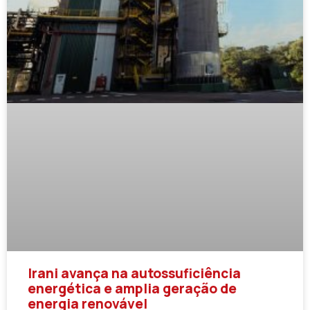
Irani avança na autossuficiência
energética e amplia geração de
energia renovável