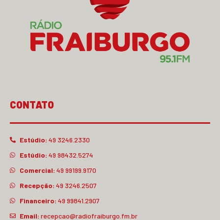
CONTATO
Estúdio:
49 3246.2330
Estúdio:
49 98432.5274
Comercial:
49 99199.9170
Recepção:
49 3246.2507
Financeiro:
49 99841.2907
Email:
recepcao@radiofraiburgo.fm.br