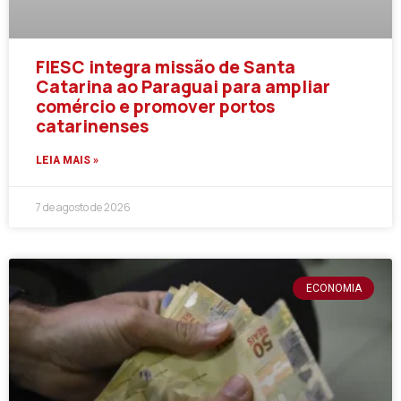
FIESC integra missão de Santa
Catarina ao Paraguai para ampliar
comércio e promover portos
catarinenses
LEIA MAIS »
7 de agosto de 2026
ECONOMIA