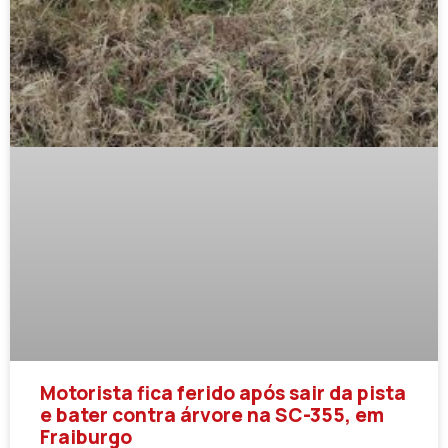
Motorista fica ferido após sair da pista
e bater contra árvore na SC-355, em
Fraiburgo