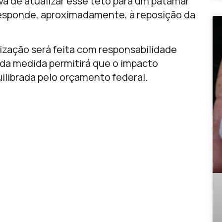
a de atualizar esse teto para um patamar
rresponde, aproximadamente, à reposição da
lização será feita com responsabilidade
 da medida permitirá que o impacto
uilibrada pelo orçamento federal.