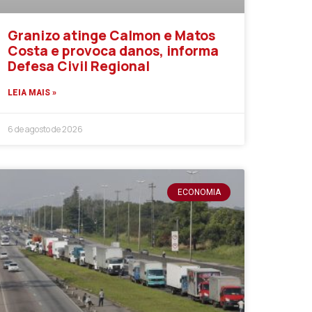
Granizo atinge Calmon e Matos
Costa e provoca danos, informa
Defesa Civil Regional
LEIA MAIS »
6 de agosto de 2026
ECONOMIA