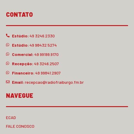
CONTATO
Estúdio:
49 3246.2330
Estúdio:
49 98432.5274
Comercial:
49 99199.9170
Recepção:
49 3246.2507
Financeiro:
49 99841.2907
Email:
recepcao@radiofraiburgo.fm.br
NAVEGUE
ECAD
FALE CONOSCO