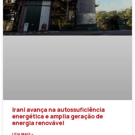
Irani avança na autossuficiência
energética e amplia geração de
energia renovável
LEIA MAIS »