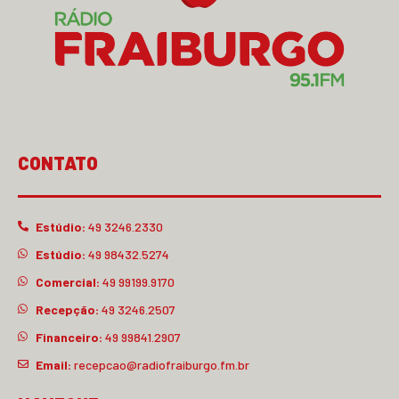
CONTATO
Estúdio:
49 3246.2330
Estúdio:
49 98432.5274
Comercial:
49 99199.9170
Recepção:
49 3246.2507
Financeiro:
49 99841.2907
Email:
recepcao@radiofraiburgo.fm.br