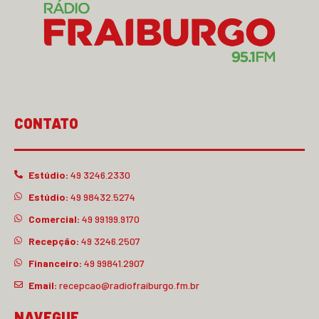
CONTATO
Estúdio:
49 3246.2330
Estúdio:
49 98432.5274
Comercial:
49 99199.9170
Recepção:
49 3246.2507
Financeiro:
49 99841.2907
Email:
recepcao@radiofraiburgo.fm.br
NAVEGUE