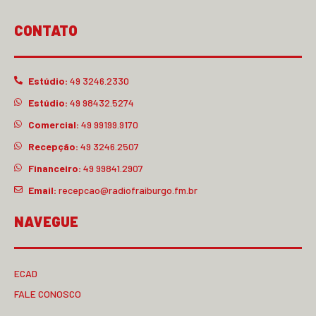
CONTATO
Estúdio:
49 3246.2330
Estúdio:
49 98432.5274
Comercial:
49 99199.9170
Recepção:
49 3246.2507
Financeiro:
49 99841.2907
Email:
recepcao@radiofraiburgo.fm.br
NAVEGUE
ECAD
FALE CONOSCO