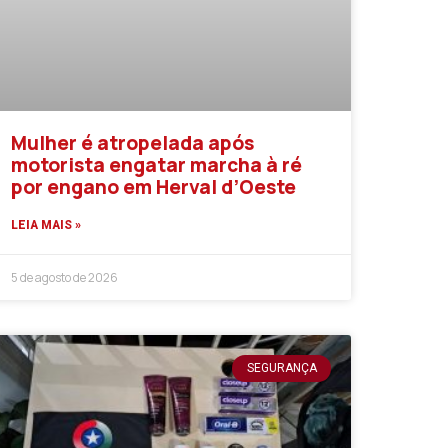
Mulher é atropelada após
motorista engatar marcha à ré
por engano em Herval d’Oeste
LEIA MAIS »
5 de agosto de 2026
SEGURANÇA