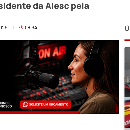
esidente da Alesc pela
2025
08:34
Ú