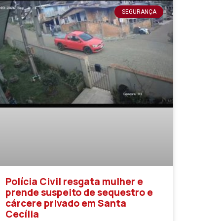
SEGURANÇA
Polícia Civil resgata mulher e
prende suspeito de sequestro e
cárcere privado em Santa
Cecília