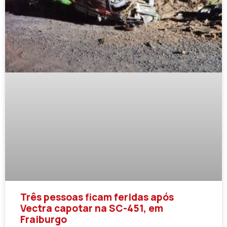
Três pessoas ficam feridas após
Vectra capotar na SC-451, em
Fraiburgo