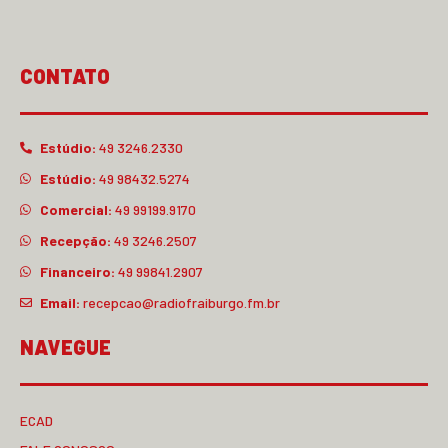
CONTATO
Estúdio:
49 3246.2330
Estúdio:
49 98432.5274
Comercial:
49 99199.9170
Recepção:
49 3246.2507
Financeiro:
49 99841.2907
Email:
recepcao@radiofraiburgo.fm.br
NAVEGUE
ECAD