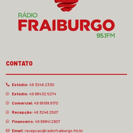
CONTATO
Estúdio:
49 3246.2330
Estúdio:
49 98432.5274
Comercial:
49 99199.9170
Recepção:
49 3246.2507
Financeiro:
49 99841.2907
Email:
recepcao@radiofraiburgo.fm.br