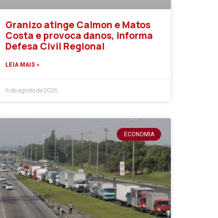
Granizo atinge Calmon e Matos
Costa e provoca danos, informa
Defesa Civil Regional
LEIA MAIS »
6 de agosto de 2026
ECONOMIA