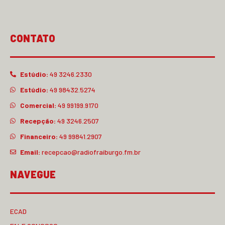
CONTATO
Estúdio:
49 3246.2330
Estúdio:
49 98432.5274
Comercial:
49 99199.9170
Recepção:
49 3246.2507
Financeiro:
49 99841.2907
Email:
recepcao@radiofraiburgo.fm.br
NAVEGUE
ECAD