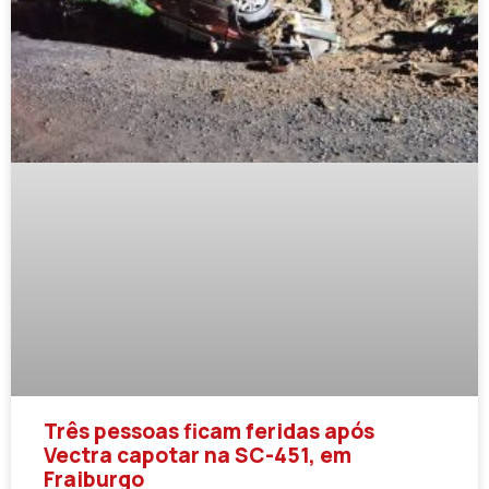
Três pessoas ficam feridas após
Vectra capotar na SC-451, em
Fraiburgo