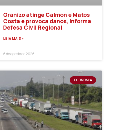
Granizo atinge Calmon e Matos
Costa e provoca danos, informa
Defesa Civil Regional
LEIA MAIS »
6 de agosto de 2026
ECONOMIA