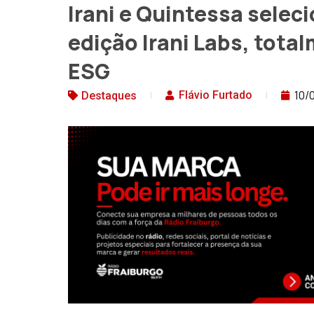
Irani e Quintessa selec
edição Irani Labs, tota
ESG
10/
Flávio Furtado
Destaques