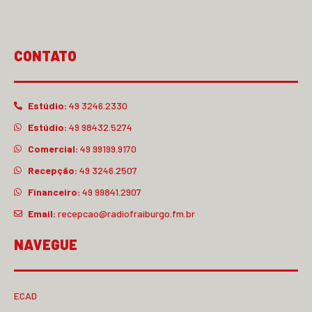
CONTATO
Estúdio:
49 3246.2330
Estúdio:
49 98432.5274
Comercial:
49 99199.9170
Recepção:
49 3246.2507
Financeiro:
49 99841.2907
Email:
recepcao@radiofraiburgo.fm.br
NAVEGUE
ECAD