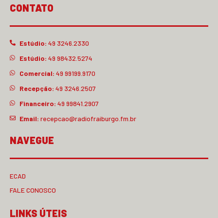
CONTATO
Estúdio:
49 3246.2330
Estúdio:
49 98432.5274
Comercial:
49 99199.9170
Recepção:
49 3246.2507
Financeiro:
49 99841.2907
Email:
recepcao@radiofraiburgo.fm.br
NAVEGUE
ECAD
FALE CONOSCO
LINKS ÚTEIS