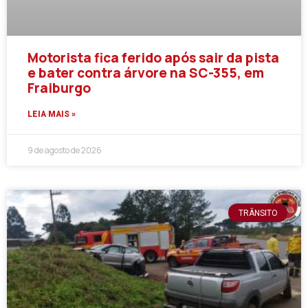
Motorista fica ferido após sair da pista
e bater contra árvore na SC-355, em
Fraiburgo
LEIA MAIS »
9 de agosto de 2026
TRÂNSITO