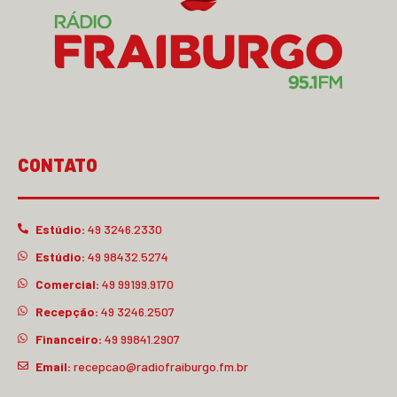
CONTATO
Estúdio:
49 3246.2330
Estúdio:
49 98432.5274
Comercial:
49 99199.9170
Recepção:
49 3246.2507
Financeiro:
49 99841.2907
Email:
recepcao@radiofraiburgo.fm.br