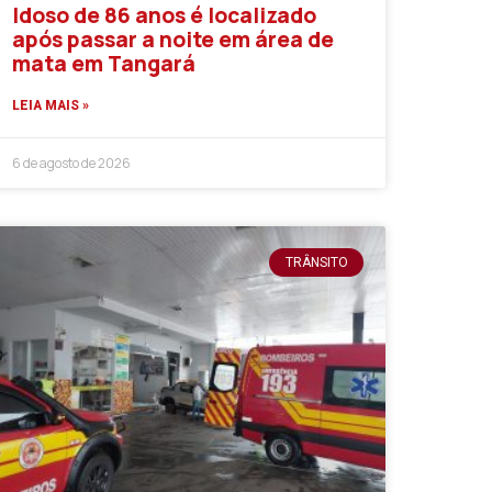
Idoso de 86 anos é localizado
após passar a noite em área de
mata em Tangará
LEIA MAIS »
6 de agosto de 2026
TRÂNSITO