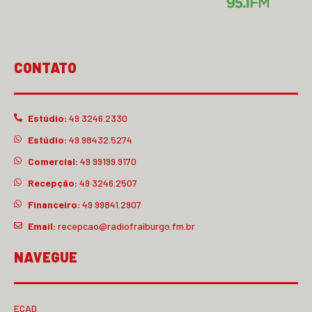
CONTATO
Estúdio:
49 3246.2330
Estúdio:
49 98432.5274
Comercial:
49 99199.9170
Recepção:
49 3246.2507
Financeiro:
49 99841.2907
Email:
recepcao@radiofraiburgo.fm.br
NAVEGUE
ECAD