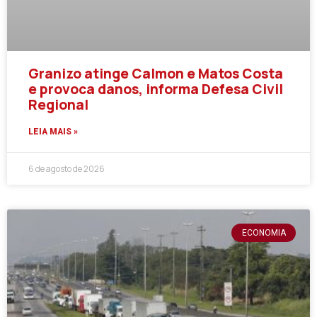
Granizo atinge Calmon e Matos Costa
e provoca danos, informa Defesa Civil
Regional
LEIA MAIS »
6 de agosto de 2026
ECONOMIA