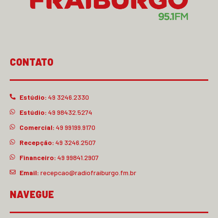
CONTATO
Estúdio:
49 3246.2330
Estúdio:
49 98432.5274
Comercial:
49 99199.9170
Recepção:
49 3246.2507
Financeiro:
49 99841.2907
Email:
recepcao@radiofraiburgo.fm.br
NAVEGUE