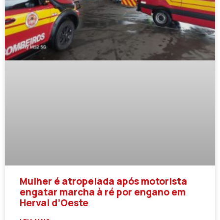
Mulher é atropelada após motorista
engatar marcha à ré por engano em
Herval d’Oeste