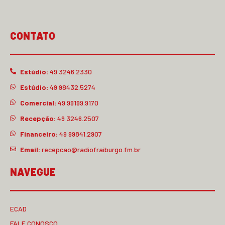
CONTATO
Estúdio:
49 3246.2330
Estúdio:
49 98432.5274
Comercial:
49 99199.9170
Recepção:
49 3246.2507
Financeiro:
49 99841.2907
Email:
recepcao@radiofraiburgo.fm.br
NAVEGUE
ECAD
FALE CONOSCO