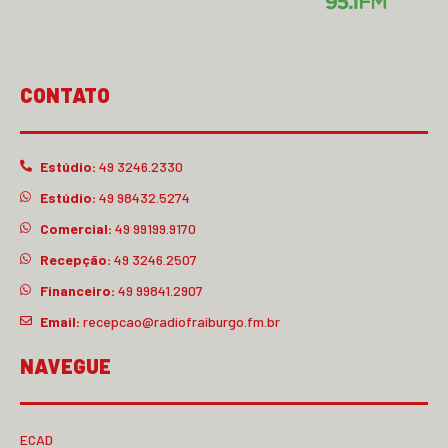
CONTATO
Estúdio:
49 3246.2330
Estúdio:
49 98432.5274
Comercial:
49 99199.9170
Recepção:
49 3246.2507
Financeiro:
49 99841.2907
Email:
recepcao@radiofraiburgo.fm.br
NAVEGUE
ECAD