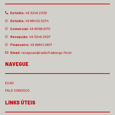
Estúdio:
49 3246.2330
Estúdio:
49 98432.5274
Comercial:
49 99199.9170
Recepção:
49 3246.2507
Financeiro:
49 99841.2907
Email:
recepcao@radiofraiburgo.fm.br
NAVEGUE
ECAD
FALE CONOSCO
LINKS ÚTEIS