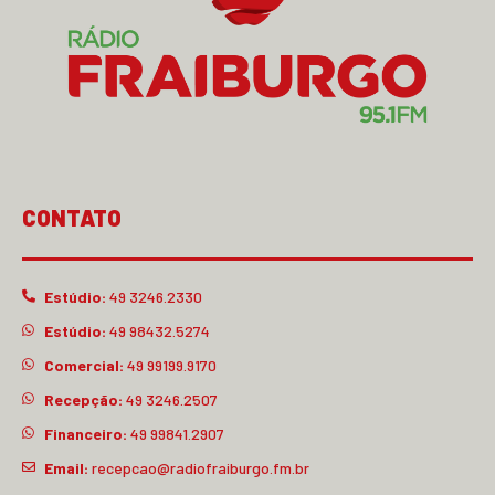
CONTATO
Estúdio:
49 3246.2330
Estúdio:
49 98432.5274
Comercial:
49 99199.9170
Recepção:
49 3246.2507
Financeiro:
49 99841.2907
Email:
recepcao@radiofraiburgo.fm.br