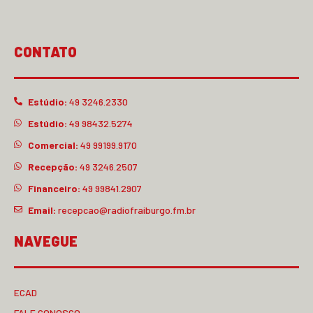
CONTATO
Estúdio:
49 3246.2330
Estúdio:
49 98432.5274
Comercial:
49 99199.9170
Recepção:
49 3246.2507
Financeiro:
49 99841.2907
Email:
recepcao@radiofraiburgo.fm.br
NAVEGUE
ECAD
FALE CONOSCO