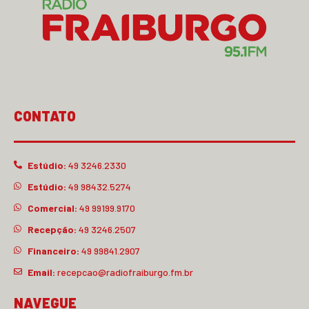
CONTATO
Estúdio:
49 3246.2330
Estúdio:
49 98432.5274
Comercial:
49 99199.9170
Recepção:
49 3246.2507
Financeiro:
49 99841.2907
Email:
recepcao@radiofraiburgo.fm.br
NAVEGUE