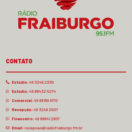
CONTATO
Estúdio:
49 3246.2330
Estúdio:
49 98432.5274
Comercial:
49 99199.9170
Recepção:
49 3246.2507
Financeiro:
49 99841.2907
Email:
recepcao@radiofraiburgo.fm.br