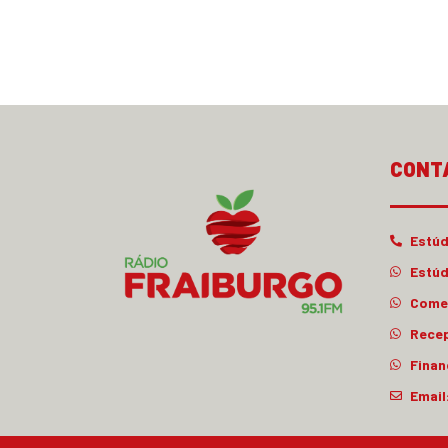
CONT
Estúd
Estúd
Comer
Rece
Finan
Email