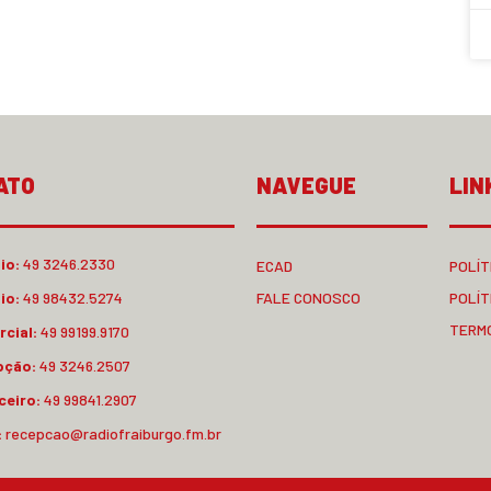
ATO
NAVEGUE
LIN
io:
49 3246.2330
ECAD
POLÍT
io:
49 98432.5274
FALE CONOSCO
POLÍT
TERM
cial:
49 99199.9170
pção:
49 3246.2507
ceiro:
49 99841.2907
:
recepcao@radiofraiburgo.fm.br