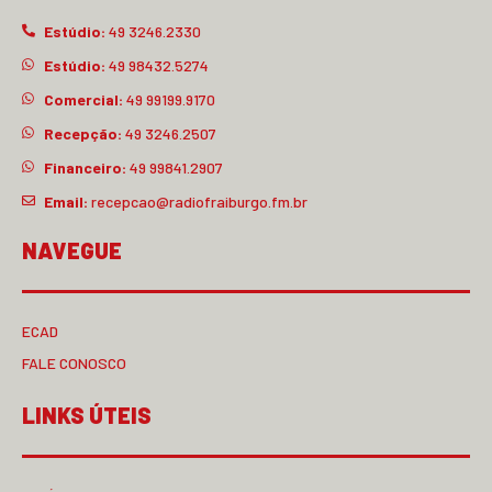
Estúdio:
49 3246.2330
Estúdio:
49 98432.5274
Comercial:
49 99199.9170
Recepção:
49 3246.2507
Financeiro:
49 99841.2907
Email:
recepcao@radiofraiburgo.fm.br
NAVEGUE
ECAD
FALE CONOSCO
LINKS ÚTEIS