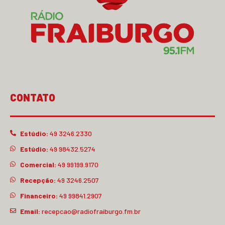
CONTATO
Estúdio:
49 3246.2330
Estúdio:
49 98432.5274
Comercial:
49 99199.9170
Recepção:
49 3246.2507
Financeiro:
49 99841.2907
Email:
recepcao@radiofraiburgo.fm.br