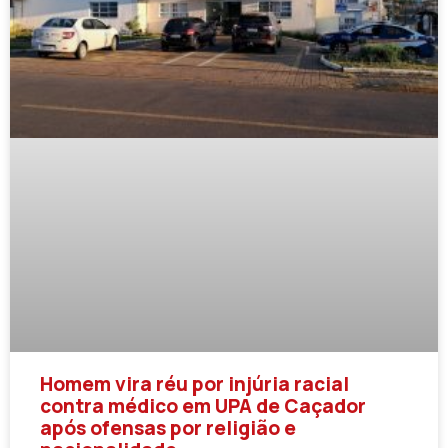
Homem vira réu por injúria racial
contra médico em UPA de Caçador
após ofensas por religião e