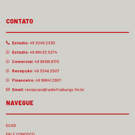
CONTATO
Estúdio:
49 3246.2330
Estúdio:
49 98432.5274
Comercial:
49 99199.9170
Recepção:
49 3246.2507
Financeiro:
49 99841.2907
Email:
recepcao@radiofraiburgo.fm.br
NAVEGUE
ECAD
FALE CONOSCO