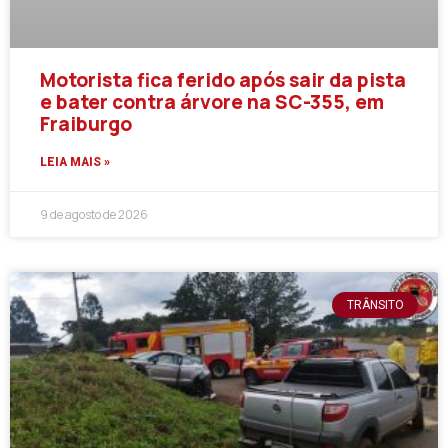
Motorista fica ferido após sair da pista
e bater contra árvore na SC-355, em
Fraiburgo
LEIA MAIS »
9 de agosto de 2026
TRÂNSITO