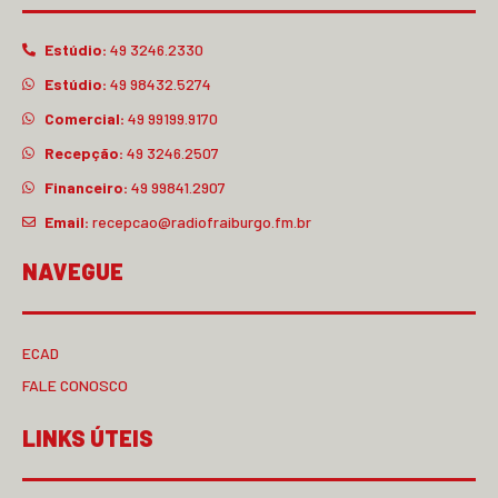
Estúdio:
49 3246.2330
Estúdio:
49 98432.5274
Comercial:
49 99199.9170
Recepção:
49 3246.2507
Financeiro:
49 99841.2907
Email:
recepcao@radiofraiburgo.fm.br
NAVEGUE
ECAD
FALE CONOSCO
LINKS ÚTEIS