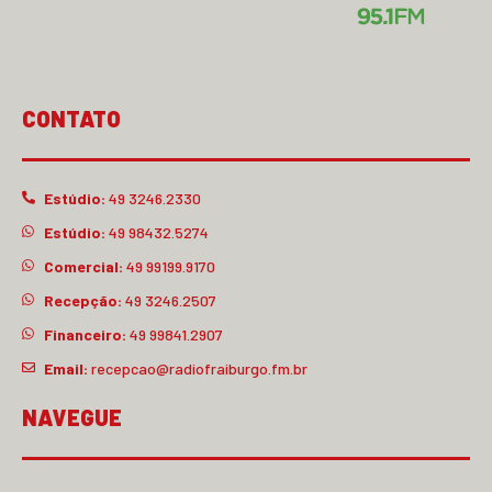
CONTATO
Estúdio:
49 3246.2330
Estúdio:
49 98432.5274
Comercial:
49 99199.9170
Recepção:
49 3246.2507
Financeiro:
49 99841.2907
Email:
recepcao@radiofraiburgo.fm.br
NAVEGUE