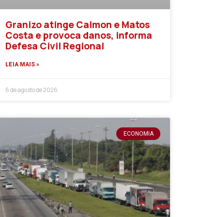
Granizo atinge Calmon e Matos
Costa e provoca danos, informa
Defesa Civil Regional
LEIA MAIS »
6 de agosto de 2026
ECONOMIA